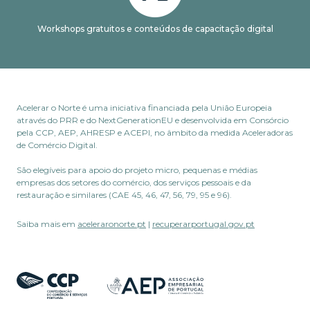
Workshops gratuitos e conteúdos de capacitação digital
Acelerar o Norte é uma iniciativa financiada pela União Europeia
através do PRR e do NextGenerationEU e desenvolvida em Consórcio
pela CCP, AEP, AHRESP e ACEPI, no âmbito da medida Aceleradoras
de Comércio Digital.
São elegíveis para apoio do projeto micro, pequenas e médias
empresas dos setores do comércio, dos serviços pessoais e da
restauração e similares (CAE 45, 46, 47, 56, 79, 95 e 96).
Saiba mais em
aceleraronorte.pt
|
recuperarportugal.gov.pt