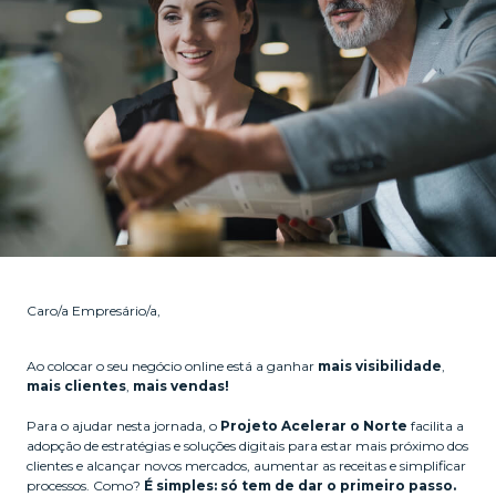
Caro/a Empresário/a,
Ao colocar o seu negócio online está a ganhar
mais visibilidade
,
mais clientes
,
mais vendas!
Para o ajudar nesta jornada, o
Projeto Acelerar o Norte
facilita a
adopção de estratégias e soluções digitais para estar mais próximo dos
clientes e alcançar novos mercados, aumentar as receitas e simplificar
processos. Como?
É simples: só tem de dar o primeiro passo.